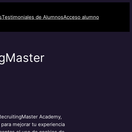
s
Testimoniales de Alumnos
Acceso alumno
ngMaster
 RecruitingMaster Academy,
 para mejorar tu experiencia
aceptas el uso de cookies de